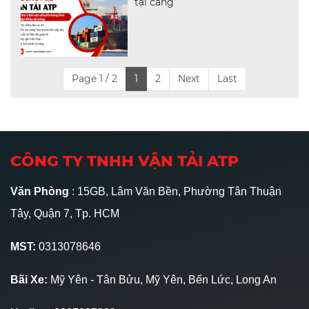
tại cảng
Page 1 / 2
1
2
Next
Last
CÔNG TY TNHH VẬN TẢI ATP
Văn Phòng
: 15GB, Lâm Văn Bền, Phường Tân Thuận
Tây, Quận 7, Tp. HCM
MST:
0313078646
Bãi Xe:
Mỹ Yên - Tân Bửu, Mỹ Yên, Bến Lức, Long An